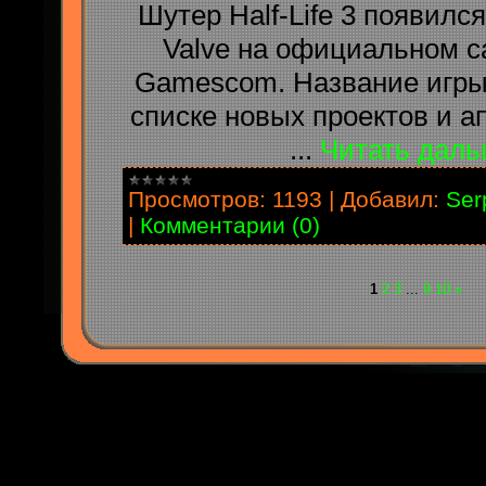
Шутер Half-Life 3 появилс
Valve на официальном с
Gamescom. Название игры
списке новых проектов и а
...
Читать даль
Просмотров:
1193
|
Добавил:
Ser
|
Комментарии (0)
1
2
3
...
9
10
»