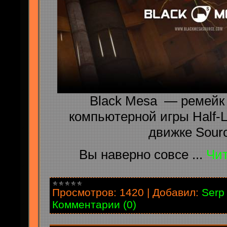
Black Mesa — ремейк
компьютерной игры Half-Li
движке Sourc
Вы наверно совсе
...
Чит
Просмотров:
1420
|
Добавил:
Serp
Комментарии (0)