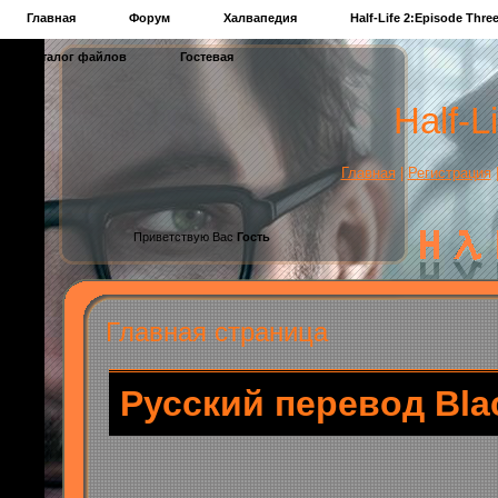
Главная
Форум
Халвапедия
Half-Life 2:Episode Thre
Каталог файлов
Гостевая
Half-Li
Главная
|
Регистрация
Приветствую Вас
Гость
Главная страница
Русский перевод Bla