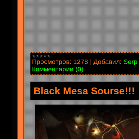
Просмотров:
1278
|
Добавил:
Serp
Комментарии (0)
Black Mesa Sourse!!!